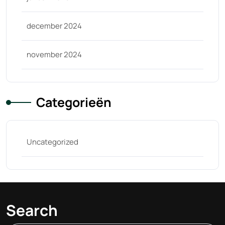
december 2024
november 2024
Categorieën
Uncategorized
Search