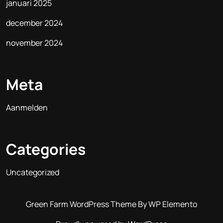
januari 2025
december 2024
november 2024
Meta
Aanmelden
Categories
Uncategorized
Green Farm WordPress Theme
By WP Elemento