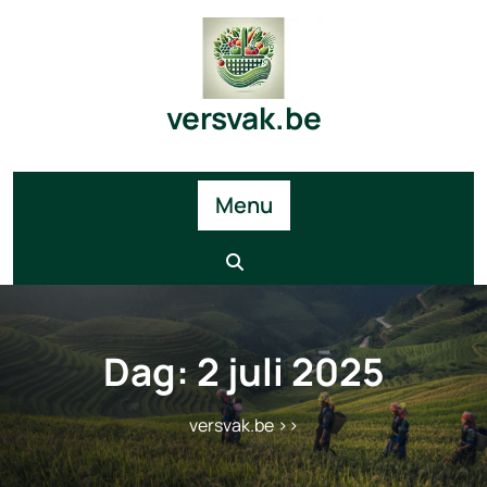
Skip
to
content
versvak.be
Menu
Dag:
2 juli 2025
versvak.be
>>