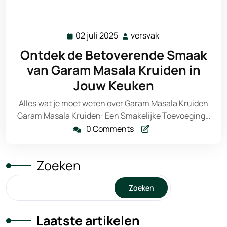
02 juli 2025
versvak
02
versvak
juli
Ontdek de Betoverende Smaak
2025
van Garam Masala Kruiden in
Jouw Keuken
Alles wat je moet weten over Garam Masala Kruiden
Garam Masala Kruiden: Een Smakelijke Toevoeging…
0 Comments
Zoeken
Zoeken
Laatste artikelen