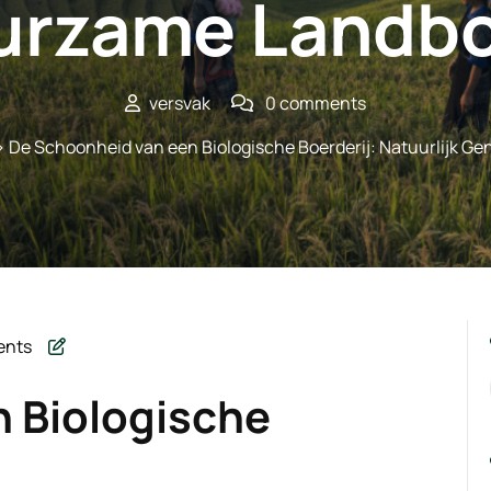
urzame Landb
versvak
0 comments
 De Schoonheid van een Biologische Boerderij: Natuurlijk 
ents
n Biologische