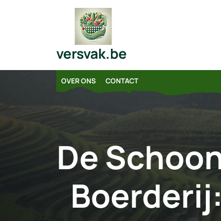
Skip
to
content
versvak.be
OVER ONS
CONTACT
De Schoon
Boerderij