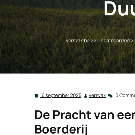
Du
versvak.be
>>
Uncategorized
>>
16 september 2025
versvak
0 Comm
16
versvak
september
De Pracht van ee
2025
Boerderij