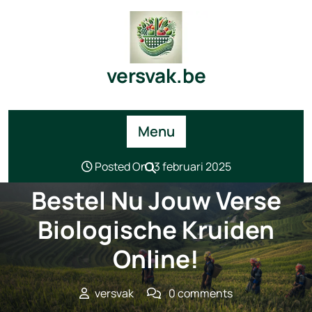
Skip
to
content
versvak.be
Menu
Posted On 13 februari 2025
Bestel Nu Jouw Verse
Biologische Kruiden
Online!
versvak
0 comments