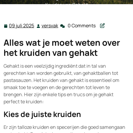
Kruiden van Gehakt
09 juli 2025
versvak
0 Comments
09
versvak
juli
Alles wat je moet weten over
2025
het kruiden van gehakt
Gehakt is een veelzijdig ingrediënt dat in tal van
gerechten kan worden gebruikt, van gehaktballen tot
pastasauzen. Het kruiden van gehakt is essentieel om
smaak toe te voegen en de gerechten tot leven te
brengen. Hier zijn enkele tips en trucs om je gehakt
perfect te kruiden:
Kies de juiste kruiden
Er zijn talloze kruiden en specerijen die goed samengaan