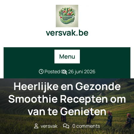
Skip
to
content
versvak.be
Menu
Posted On 26 juni 2026
Heerlijke en Gezonde
Smoothie Recepten om
van te Genieten
versvak
0 comments