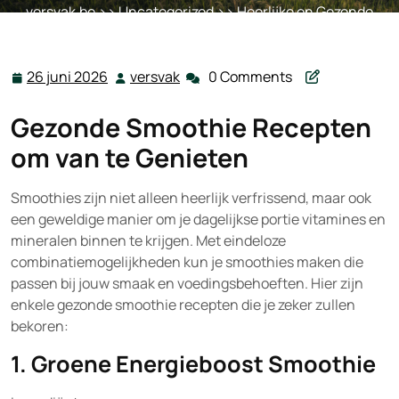
versvak.be
>>
Uncategorized
>> Heerlijke en Gezonde
Smoothie Recepten om van te Genieten
26 juni 2026
versvak
0 Comments
26
versvak
juni
Gezonde Smoothie Recepten
2026
om van te Genieten
Smoothies zijn niet alleen heerlijk verfrissend, maar ook
een geweldige manier om je dagelijkse portie vitamines en
mineralen binnen te krijgen. Met eindeloze
combinatiemogelijkheden kun je smoothies maken die
passen bij jouw smaak en voedingsbehoeften. Hier zijn
enkele gezonde smoothie recepten die je zeker zullen
bekoren:
1. Groene Energieboost Smoothie