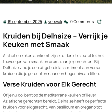
versvak.be
>>
Uncategorized
>> Ontdek de Verse Kruiden
van Delhaize voor een Smaakvolle Keukenervaring
19 september 2025
versvak
0 Comments
19
versvak
september
Kruiden bij Delhaize – Verrijk je
2025
Keuken met Smaak
Als het op koken aankomt, zijn kruiden de sleutel tot het
toevoegen van smaak en aroma aan je gerechten. Bij
Delhaize vind je een uitgebreid assortiment aan verse
kruiden die je gerechten naar een hoger niveau tillen.
Verse Kruiden voor Elk Gerecht
Of je nu dol bent op de mediterrane keuken of liever
Aziatische gerechten bereidt, Delhaize heeft de perfecte
kruiden voor elk gerecht. Van basilicum en oregano tot