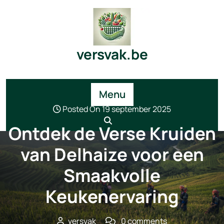
Skip
to
content
versvak.be
Menu
Posted On 19 september 2025
Ontdek de Verse Kruiden
van Delhaize voor een
Smaakvolle
Keukenervaring
versvak
0 comments