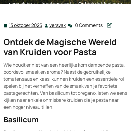
versvak.be
>>
Uncategorized
>> Ontdek de Magische
Wereld van Kruiden voor Pasta
13 oktober 2025
versvak
0 Comments
13
versvak
oktober
Ontdek de Magische Wereld
2025
van Kruiden voor Pasta
Wie houdt er niet van een heerlijke kom dampende pasta,
boordevol smaak en aroma? Naast de gebruikelijke
tomatensaus en kaas, kunnen kruiden een essentiële rol
spelen bij het verheffen van de smaak van je favoriete
pastagerechten. Van basilicum tot oregano, laten we eens
kijken naar enkele onmisbare kruiden die je pasta naar
een hoger niveau tillen.
Basilicum