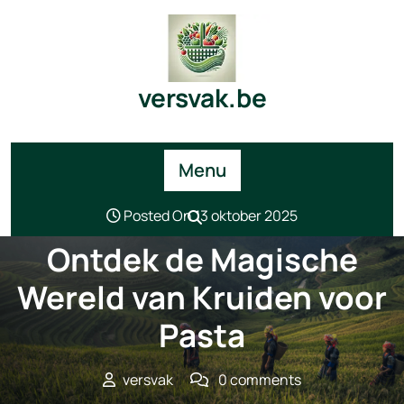
Skip
to
content
versvak.be
Menu
Posted On 13 oktober 2025
Ontdek de Magische
Wereld van Kruiden voor
Pasta
versvak
0 comments