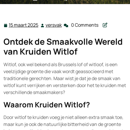
versvak.be
>>
Uncategorized
>> Verrijk Je Witlof met
Heerlijke Kruiden: Ontdek de Smaakcombinaties
15 maart 2025
versvak
0 Comments
15
versvak
maart
Ontdek de Smaakvolle Wereld
2025
van Kruiden Witlof
Witlof, ook wel bekend als Brussels lof of witloof, is een
veelzijdige groente die vaak wordt geassocieerd met
traditionele gerechten. Maar wist je dat je de smaak van
witlof kunt verrijken en versterken door het te kruiden met
verschillende smaakmakers?
Waarom Kruiden Witlof?
Door witlof te kruiden voeg je niet alleen extra smaak toe,
maar kun je ook de natuurlijke bitterheid van de groente