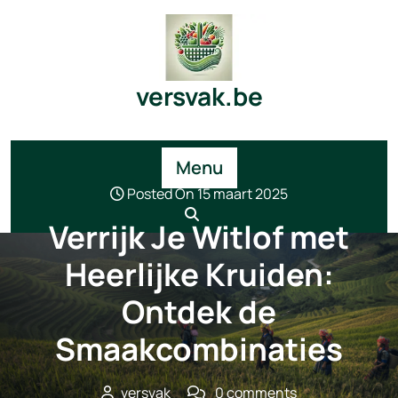
Skip
to
content
versvak.be
Menu
Posted On 15 maart 2025
Verrijk Je Witlof met
Heerlijke Kruiden:
Ontdek de
Smaakcombinaties
versvak
0 comments