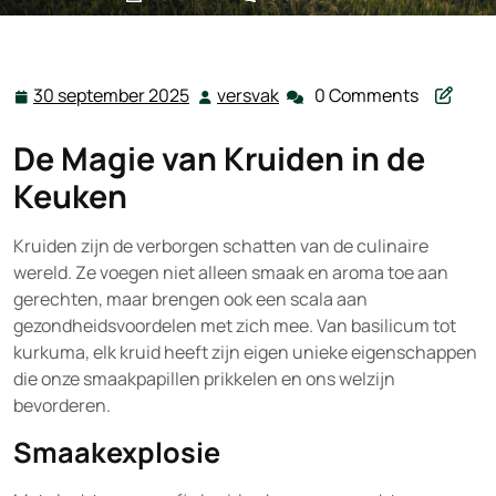
versvak.be
>>
Uncategorized
>> De Verheven Lof der
Kruiden: De Magische Wereld van Smaak en Gezondheid
30 september 2025
versvak
0 Comments
30
versvak
september
De Magie van Kruiden in de
2025
Keuken
Kruiden zijn de verborgen schatten van de culinaire
wereld. Ze voegen niet alleen smaak en aroma toe aan
gerechten, maar brengen ook een scala aan
gezondheidsvoordelen met zich mee. Van basilicum tot
kurkuma, elk kruid heeft zijn eigen unieke eigenschappen
die onze smaakpapillen prikkelen en ons welzijn
bevorderen.
Smaakexplosie