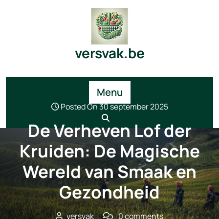
Skip
to
content
versvak.be
Menu
Posted On 30 september 2025
De Verheven Lof der
Kruiden: De Magische
Wereld van Smaak en
Gezondheid
versvak
0 comments