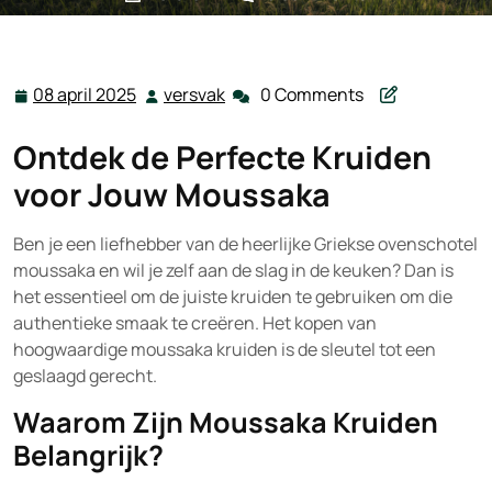
versvak.be
>>
Uncategorized
>> Moussaka Kruiden
Kopen: Ontdek de Geheimen van Authentieke Smaak
08 april 2025
versvak
0 Comments
08
versvak
april
Ontdek de Perfecte Kruiden
2025
voor Jouw Moussaka
Ben je een liefhebber van de heerlijke Griekse ovenschotel
moussaka en wil je zelf aan de slag in de keuken? Dan is
het essentieel om de juiste kruiden te gebruiken om die
authentieke smaak te creëren. Het kopen van
hoogwaardige moussaka kruiden is de sleutel tot een
geslaagd gerecht.
Waarom Zijn Moussaka Kruiden
Belangrijk?