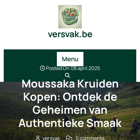
Skip
to
content
versvak.be
Menu
Posted On 08 april 2025
Moussaka Kruiden
Kopen: Ontdek de
Geheimen van
Authentieke Smaak
versvak
0 comments