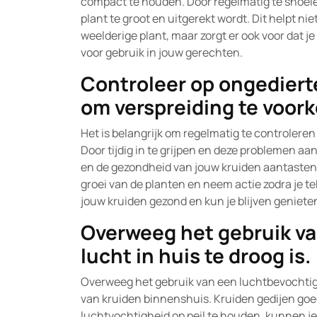
compact te houden. Door regelmatig te snoeie
plant te groot en uitgerekt wordt. Dit helpt n
weelderige plant, maar zorgt er ook voor dat j
voor gebruik in jouw gerechten.
Controleer op ongedierte 
om verspreiding te voor
Het is belangrijk om regelmatig te controlere
Door tijdig in te grijpen en deze problemen aa
en de gezondheid van jouw kruiden aantasten.
groei van de planten en neem actie zodra je t
jouw kruiden gezond en kun je blijven geniet
Overweeg het gebruik va
lucht in huis te droog is.
Overweeg het gebruik van een luchtbevochtiger 
van kruiden binnenshuis. Kruiden gedijen goe
luchtvochtigheid op peil te houden, kunnen je