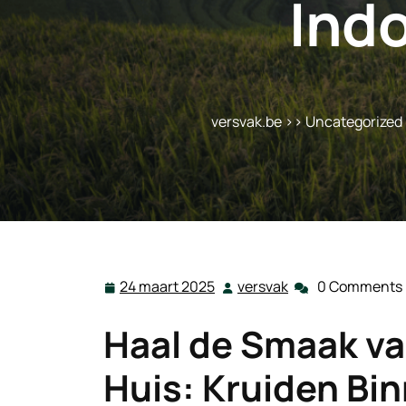
Ind
versvak.be
>>
Uncategorized
24 maart 2025
versvak
0 Comments
24
versvak
maart
Haal de Smaak va
2025
Huis: Kruiden Bi