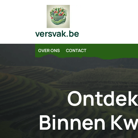
Skip
to
content
versvak.be
OVER ONS
CONTACT
Ontdek
Binnen Kw