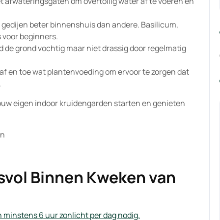
 afwateringsgaten om overtollig water af te voeren en
gedijen beter binnenshuis dan andere. Basilicum,
s voor beginners.
 de grond vochtig maar niet drassig door regelmatig
af en toe wat plantenvoeding om ervoor te zorgen dat
.
jouw eigen indoor kruidengarden starten en genieten
en
esvol Binnen Kweken van
 minstens 6 uur zonlicht per dag nodig.