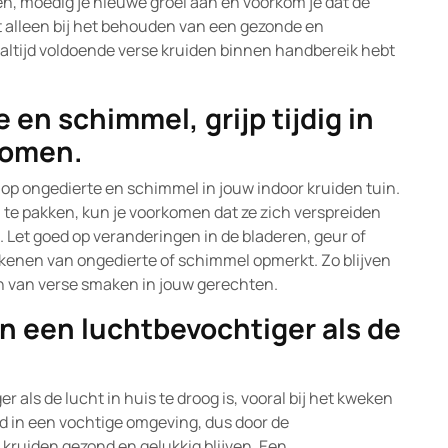
n, moedig je nieuwe groei aan en voorkom je dat de
iet alleen bij het behouden van een gezonde en
e altijd voldoende verse kruiden binnen handbereik hebt
en schimmel, grijp tijdig in
komen.
n op ongedierte en schimmel in jouw indoor kruiden tuin.
n te pakken, kun je voorkomen dat ze zich verspreiden
 Let goed op veranderingen in de bladeren, geur of
ekenen van ongedierte of schimmel opmerkt. Zo blijven
en van verse smaken in jouw gerechten.
n een luchtbevochtiger als de
als de lucht in huis te droog is, vooral bij het kweken
d in een vochtige omgeving, dus door de
 kruiden gezond en gelukkig blijven. Een